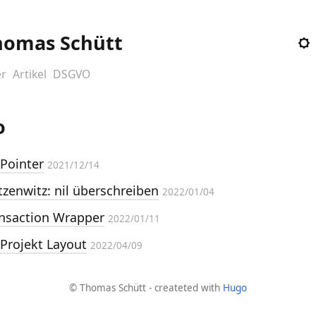
homas Schütt
r
Artikel
DSGVO
o
Pointer
2021/12/14
tzenwitz: nil überschreiben
2022/01/04
nsaction Wrapper
2022/01/11
Projekt Layout
2022/04/09
© Thomas Schütt - createted with
Hugo