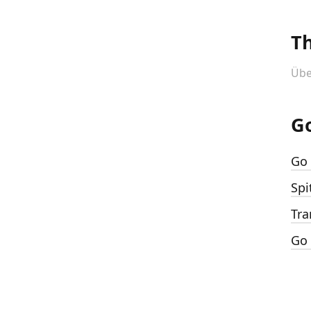
T
Übe
G
Go 
Spi
Tra
Go 