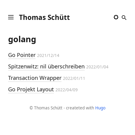
Thomas Schütt
golang
Go Pointer
2021/12/14
Spitzenwitz: nil überschreiben
2022/01/04
Transaction Wrapper
2022/01/11
Go Projekt Layout
2022/04/09
© Thomas Schütt - createted with
Hugo