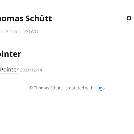
homas Schütt
r
Artikel
DSGVO
inter
Pointer
2021/12/14
© Thomas Schütt - createted with
Hugo