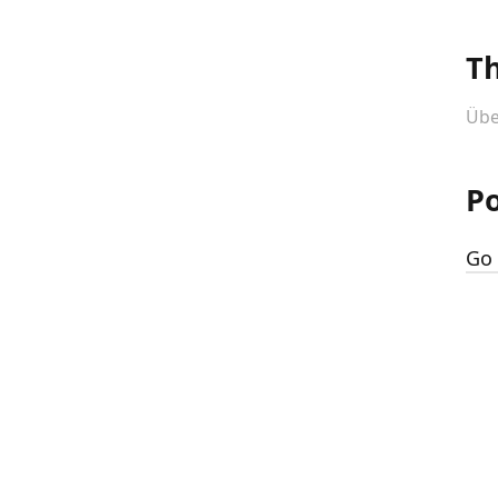
T
Übe
Po
Go 